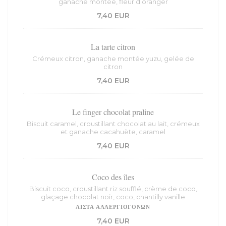
ganache montée, fleur d'oranger
7,40 EUR
La tarte citron
Crémeux citron, ganache montée yuzu, gelée de
citron
7,40 EUR
Le finger chocolat praline
Biscuit caramel, croustillant chocolat au lait, crémeux
et ganache cacahuète, caramel
7,40 EUR
Coco des îles
Biscuit coco, croustillant riz soufflé, crème de coco,
glaçage chocolat noir, coco, chantilly vanille
ΛΊΣΤΑ ΑΛΛΕΡΓΙΟΓΌΝΩΝ
7,40 EUR