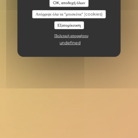
OK, αποδοχή όλων
Απόρριψε όλα τα "μπισκότα" (cookies)
Εξατομίκευση
Πολιτική απορρήτου
undefined