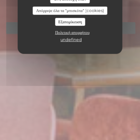
NANTES
Απόρριψε όλα τα "μπισκότα" (cookies)
Εξατομίκευση
ΚΆΝΤΕ ΚΡΆΤΗΣΗ ΤΡΑΠΕΖΙΟΎ
Πολιτική απορρήτου
undefined