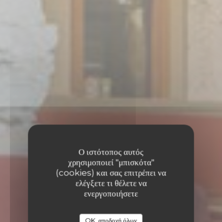
Ο ιστότοπος αυτός
χρησιμοποιεί "μπισκότα"
(cookies) και σας επιτρέπει να
ελέγξετε τι θέλετε να
LA PASSAGÈRE
ενεργοποιήσετε
LA PASSAGÈRE
ΤΣΆΙ ΣΠΊΤΙ & ΕΣΤΙΑΤΌΡΙΟ
|
OK, αποδοχή όλων