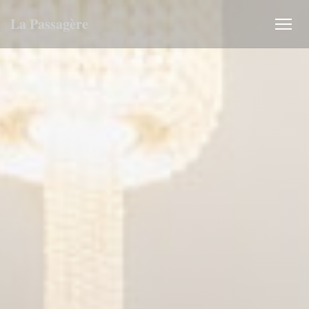
Πίνακας διαχείρισης "Μπισκότων" (Cookies)
La Passagère