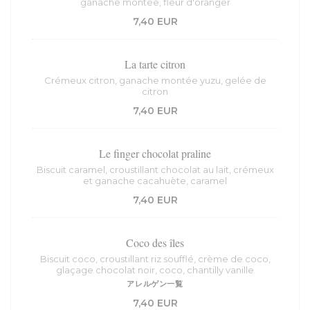
ganache montée, fleur d'oranger
7,40 EUR
La tarte citron
Crémeux citron, ganache montée yuzu, gelée de
citron
7,40 EUR
Le finger chocolat praline
Biscuit caramel, croustillant chocolat au lait, crémeux
et ganache cacahuète, caramel
7,40 EUR
Coco des îles
Biscuit coco, croustillant riz soufflé, crème de coco,
glaçage chocolat noir, coco, chantilly vanille
アレルゲン一覧
7,40 EUR