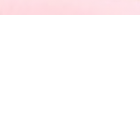
La Passagère
Bienvenido a La Passagère, su salón de
té/restaurante en el corazón de Passage
Pommeraye.
En un ambiente cálido y refinado, le damos la
bienvenida todos los días desde la mañana hasta
la noche: desayuno, almuerzo y té de la tarde
con nuestros pasteles caseros, tés excepcionales
y deliciosos platos.
Por la noche, privatiza nuestro espacio para tus
eventos privados: cumpleaños, seminarios o