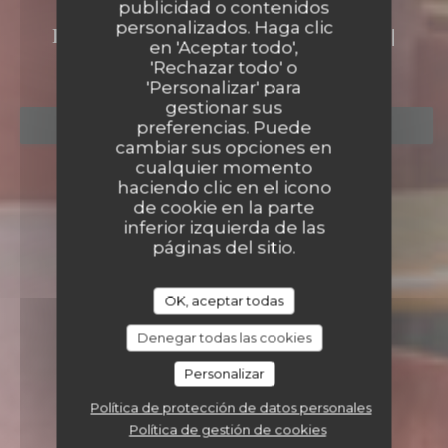
publicidad o contenidos
LA PASSAGÈRE
personalizados. Haga clic
RESTAURANTE Y CASA DE TÉ
|
en 'Aceptar todo',
NANTES
'Rechazar todo' o
'Personalizar' para
gestionar sus
preferencias. Puede
RESERVAR UNA MESA
cambiar sus opciones en
cualquier momento
haciendo clic en el icono
de cookie en la parte
inferior izquierda de las
páginas del sitio.
OK, aceptar todas
Denegar todas las cookies
Personalizar
Política de protección de datos personales
Política de gestión de cookies