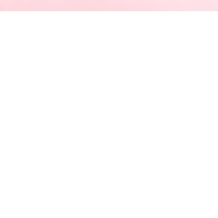
La Passagère
Bienvenue à La Passagère, votre salon thé /
restaurant au cœur du Passage Pommeraye.
Dans un cadre chaleureux et raffiné, nous vous
accueillons tous les jours du matin au soir : petit
déjeuner, déjeuner et goûter avec nos
pâtisseries maison, thés d'exception et plats
savoureux.
Le soir, privatisez notre espace pour vos
événements privés : anniversaires, séminaires ou
soirées entre amis