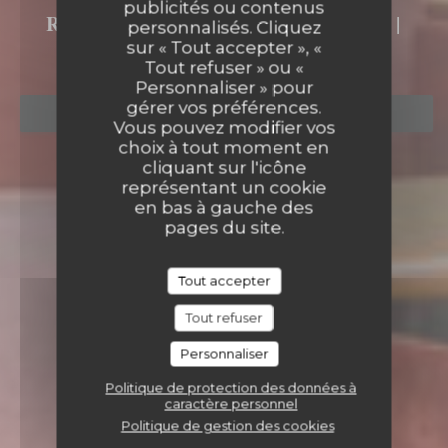
LA PASSAGÈRE
publicités ou contenus
RESTAURANT - SALON DE THÉ
|
personnalisés. Cliquez
NANTES
sur « Tout accepter », «
Tout refuser » ou «
Personnaliser » pour
gérer vos préférences.
RÉSERVER
Vous pouvez modifier vos
choix à tout moment en
cliquant sur l'icône
représentant un cookie
en bas à gauche des
pages du site.
Tout accepter
Tout refuser
Personnaliser
Politique de protection des données à
caractère personnel
Politique de gestion des cookies