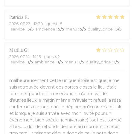
Patricia
R
2026-07-23
- 12:30 - guests 5
service
:
5
/5
ambience
:
5
/5
menu
:
5
/5
quality_price
:
5
/5
Marilia
G
2026-07-14
- 14:15 - guests 2
service
:
1
/5
ambience
:
1
/5
menu
:
1
/5
quality_price
:
1
/5
malheureusement cette unique étoile est que je me
suis retrouvée devant des portes closes le lieu était
fermé et pourtant la réservation m'a été validé.
d'autres lieux le matin même m'avaient refusé la résa
car fermés car jour férié. je déplore qu'ici on m'a dit ok
et lorsque je suis arrivée avec mon invité pour un
événement bien spécial (anniversaire) tout est tombé
à l'eau.... dur de rebondir derrière au moment t c'était
trop tard.... vraiment déçue donc de ça. je note donc