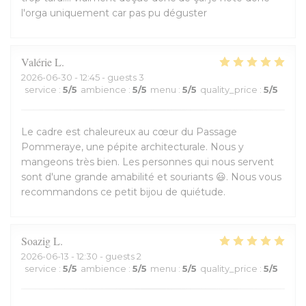
l'orga uniquement car pas pu déguster
Valérie
L
2026-06-30
- 12:45 - guests 3
service
:
5
/5
ambience
:
5
/5
menu
:
5
/5
quality_price
:
5
/5
Le cadre est chaleureux au cœur du Passage
Pommeraye, une pépite architecturale. Nous y
mangeons très bien. Les personnes qui nous servent
sont d'une grande amabilité et souriants 😃. Nous vous
recommandons ce petit bijou de quiétude.
Soazig
L
2026-06-13
- 12:30 - guests 2
service
:
5
/5
ambience
:
5
/5
menu
:
5
/5
quality_price
:
5
/5