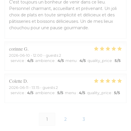
C'est toujours un bonheur de venir dans ce lieu.
Personnel charmant, accueillant et prévenant. Un joli
choix de plats en toute simplicité et délicieux et des
pâtisseries et boissons délicieuses. Un de mes lieux
chouchou pour une pause gourmande.
corinne
G
2026-06-10
- 12:00 - guests 2
service
:
4
/5
ambience
:
4
/5
menu
:
4
/5
quality_price
:
5
/5
Colette
D
2026-06-11
- 13:15 - guests 2
service
:
4
/5
ambience
:
5
/5
menu
:
4
/5
quality_price
:
5
/5
1
2
3