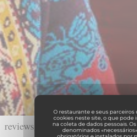
O restaurante e seus parceiros 
cookies neste site, o que pode 
reviews_from_our_clients_follo
na coleta de dados pessoais. Os
denominados «necessários»
obrigatórios e instalados por 