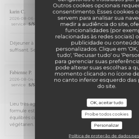
Outros cookies opcionais requ
karin
C
consentimento. Esses cookies o
servem para analisar sua nav
2026-08-06
- 12:30 - guests 2
medir a audiência do site, of
service
:
5
/5
ambience
:
4
/5
menu
:
5
/5
quality_price
:
5
/5
funcionalidades (por exem
relacionadas às redes sociais) o
publicidade ou conteúd
Déjeuner à 13,50 euros entrée+ plat+dessert. Bon et
personalizados. Clique em 'OK, 
suffisant. Service efficace.
tudo', 'Recusar tudo' ou 'Person
para gerenciar suas preferênci
pode alterar suas escolhas a q
Fabienne
P
momento clicando no ícone de
2026-08-04
- 12:45 - guests 3
no canto inferior esquerdo das
service
:
5
/5
ambience
:
5
/5
menu
:
5
/5
quality_price
:
5
/5
do site.
OK, aceitar tudo
Lieu très agréable pour une pause déjeuner. La
formule est bien choisie . Entrée plat dessert bien
Proíbe todos cookies
équilibrés cuisine de saison, le choix d'un menu
végétarien. Très bon accueil.
Personalizar
Política de proteção de dados pes