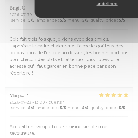
undefined
Brigit
G
2026-07-30
- 12:00 - guests 3
service
:
5
/5
ambience
:
5
/5
menu
:
5
/5
quality_price
:
5
/5
Cela fait trois fois que je viens avec des ami.es.
J'apprécie le cadre chaleureux. J'aime le goûteux des
préparations de l'entrée au dessert, les bonnes portions
pour chacun des plats et l'attention des hôtes. Une
adresse qu'il faut garder en bonne place dans son
répertoire !
Maryse
P
2026-07-23
- 13:00 - guests 4
service
:
5
/5
ambience
:
5
/5
menu
:
5
/5
quality_price
:
5
/5
Accueil très sympathique. Cuisine simple mais
savoureuse.