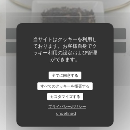
予約
当サイトはクッキーを利用し
ております。お客様自身でク
貸し切り
ッキー利用の設定および管理
ができます。
全てに同意する
すべてのクッキーを拒否する
カスタマイズする
プライバシーポリシー
undefined