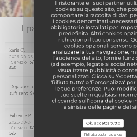
Il ristorante e i suoi partner uti
cookies su questo sito, che p
comportare la raccolta di dati pe
I cookies denominati «necessar
I pareri dei nostri clienti
obbligatori e installati per impo
predefinita. Altri cookies opzi
richiedono il tuo consenso. Q
cookies opzionali servono p
karin
C
analizzare la tua navigazione, m
2026-08-06
- 12:30 - Ospiti 2
l'audience del sito, fornire funzi
Servizio
:
5
/5
Atmosfera
:
4
/5
Cucina
:
5
/5
Qualità / Prezzo
:
(ad esempio, legate ai social ne
5
/5
visualizzare pubblicità o cont
personalizzati. Clicca su 'Accetta 
'Rifiuta tutto' o 'Personalizza' per
Déjeuner à 13,50 euros entrée+ plat+dessert. Bon et
le tue preferenze. Puoi modific
suffisant. Service efficace.
tue scelte in qualsiasi mom
cliccando sull'icona del cookie i
a sinistra delle pagine del si
Fabienne
P
2026-08-04
- 12:45 - Ospiti 3
Ok, accetta tutto
Servizio
:
5
/5
Atmosfera
:
5
/5
Cucina
:
5
/5
Qualità / Prezzo
:
5
/5
Rifiuta tutti i cookie