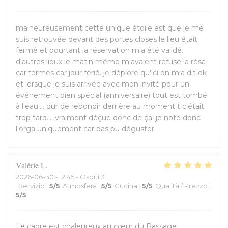
malheureusement cette unique étoile est que je me
suis retrouvée devant des portes closes le lieu était
fermé et pourtant la réservation m'a été validé.
d'autres lieux le matin même m'avaient refusé la résa
car fermés car jour férié. je déplore qu'ici on m'a dit ok
et lorsque je suis arrivée avec mon invité pour un
événement bien spécial (anniversaire) tout est tombé
à l'eau.... dur de rebondir derrière au moment t c'était
trop tard.... vraiment déçue donc de ça. je note donc
l'orga uniquement car pas pu déguster
Valérie
L
2026-06-30
- 12:45 - Ospiti 3
Servizio
:
5
/5
Atmosfera
:
5
/5
Cucina
:
5
/5
Qualità / Prezzo
:
5
/5
Le cadre est chaleureux au cœur du Passage