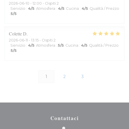
2026-06-10
- 12:00 - Ospiti 2
Servizio
:
4
/5
Atmosfera
:
4
/5
Cucina
:
4
/5
Qualità / Prezzo
:
5
/5
Colette
D
2026-06-11
- 13:15 - Ospiti 2
Servizio
:
4
/5
Atmosfera
:
5
/5
Cucina
:
4
/5
Qualità / Prezzo
:
5
/5
1
2
3
Contattaci