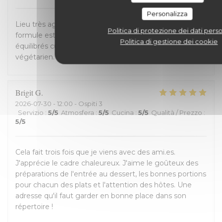
Personalizza
Lieu très agréable pour une pause déjeuner. La
Politica di protezione dei dati perso
formule est bien choisie . Entrée plat dessert bien
Politica di gestione dei cookie
équilibrés cuisine de saison, le choix d'un menu
végétarien. Très bon accueil.
Brigit
G
2026-07-30
- 12:00 - Ospiti 3
Servizio
:
5
/5
Atmosfera
:
5
/5
Cucina
:
5
/5
Qualità / Prezzo
:
5
/5
Cela fait trois fois que je viens avec des ami.es.
J'apprécie le cadre chaleureux. J'aime le goûteux des
préparations de l'entrée au dessert, les bonnes portions
pour chacun des plats et l'attention des hôtes. Une
adresse qu'il faut garder en bonne place dans son
répertoire !