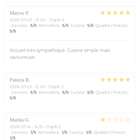
Maryse
P
2026-07-23
- 13:00 - Ospiti 4
Servizio
:
5
/5
Atmosfera
:
5
/5
Cucina
:
5
/5
Qualità / Prezzo
:
5
/5
Accueil très sympathique. Cuisine simple mais
savoureuse.
Patricia
R
2026-07-23
- 12:30 - Ospiti 5
Servizio
:
5
/5
Atmosfera
:
5
/5
Cucina
:
5
/5
Qualità / Prezzo
:
5
/5
Marilia
G
2026-07-14
- 14:15 - Ospiti 2
Servizio
:
1
/5
Atmosfera
:
1
/5
Cucina
:
1
/5
Qualità / Prezzo
:
1
/5