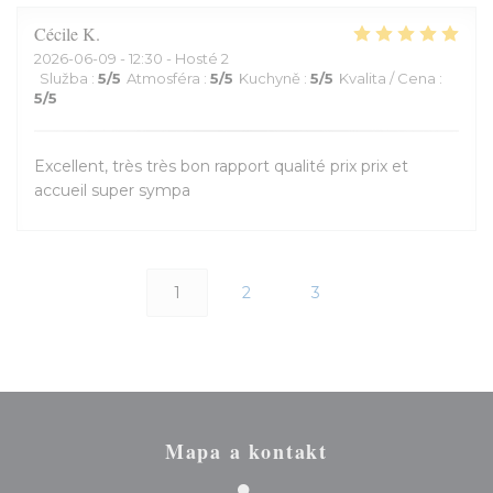
Cécile
K
2026-06-09
- 12:30 - Hosté 2
Služba
:
5
/5
Atmosféra
:
5
/5
Kuchyně
:
5
/5
Kvalita / Cena
:
5
/5
Excellent, très très bon rapport qualité prix prix et
accueil super sympa
1
2
3
Mapa a kontakt