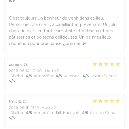
5
/5
C'est toujours un bonheur de venir dans ce lieu.
Personnel charmant, accueillant et prévenant. Un joli
choix de plats en toute simplicité et délicieux et des
pâtisseries et boissons délicieuses. Un de mes lieux
chouchou pour une pause gourmande.
corinne
G
2026-06-10
- 12:00 - Hosté 2
Služba
:
4
/5
Atmosféra
:
4
/5
Kuchyně
:
4
/5
Kvalita / Cena
:
5
/5
Colette
D
2026-06-11
- 13:15 - Hosté 2
Služba
:
4
/5
Atmosféra
:
5
/5
Kuchyně
:
4
/5
Kvalita / Cena
:
5
/5