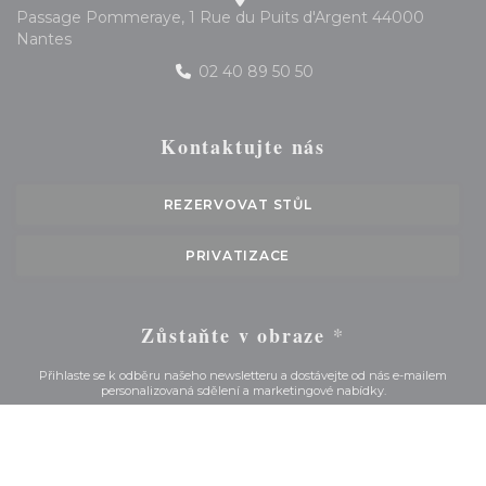
Passage Pommeraye, 1 Rue du Puits d'Argent 44000
((otevře se v novém okně))
Nantes
02 40 89 50 50
Kontaktujte nás
REZERVOVAT STŮL
PRIVATIZACE
Zůstaňte v obraze
*
Přihlaste se k odběru našeho newsletteru a dostávejte od nás e-mailem
personalizovaná sdělení a marketingové nabídky.
ODEBÍRAT