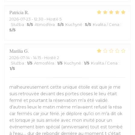
Patricia
R
2026-07-23
- 12:30 - Hosté 5
Služba
:
5
/5
Atmosféra
:
5
/5
Kuchyně
:
5
/5
Kvalita / Cena
:
5
/5
Marilia
G
2026-07-14
- 14:15 - Hosté 2
Služba
:
1
/5
Atmosféra
:
1
/5
Kuchyně
:
1
/5
Kvalita / Cena
:
1
/5
malheureusement cette unique étoile est que je me
suis retrouvée devant des portes closes le lieu était
fermé et pourtant la réservation m'a été validé.
d'autres lieux le matin même m'avaient refusé la résa
car fermés car jour férié. je déplore qu'ici on m'a dit ok
et lorsque je suis arrivée avec mon invité pour un
événement bien spécial (anniversaire) tout est tombé
à l'eau.... dur de rebondir derrière au moment t c'était