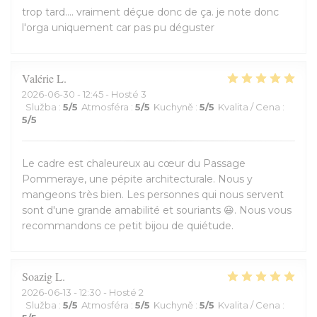
trop tard.... vraiment déçue donc de ça. je note donc
l'orga uniquement car pas pu déguster
Valérie
L
2026-06-30
- 12:45 - Hosté 3
Služba
:
5
/5
Atmosféra
:
5
/5
Kuchyně
:
5
/5
Kvalita / Cena
:
5
/5
Le cadre est chaleureux au cœur du Passage
Pommeraye, une pépite architecturale. Nous y
mangeons très bien. Les personnes qui nous servent
sont d'une grande amabilité et souriants 😃. Nous vous
recommandons ce petit bijou de quiétude.
Soazig
L
2026-06-13
- 12:30 - Hosté 2
Služba
:
5
/5
Atmosféra
:
5
/5
Kuchyně
:
5
/5
Kvalita / Cena
: