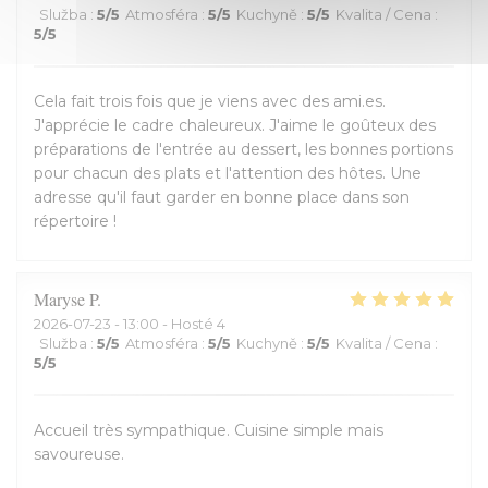
Služba
:
5
/5
Atmosféra
:
5
/5
Kuchyně
:
5
/5
Kvalita / Cena
:
5
/5
Cela fait trois fois que je viens avec des ami.es.
J'apprécie le cadre chaleureux. J'aime le goûteux des
préparations de l'entrée au dessert, les bonnes portions
pour chacun des plats et l'attention des hôtes. Une
adresse qu'il faut garder en bonne place dans son
répertoire !
Maryse
P
2026-07-23
- 13:00 - Hosté 4
Služba
:
5
/5
Atmosféra
:
5
/5
Kuchyně
:
5
/5
Kvalita / Cena
:
5
/5
Accueil très sympathique. Cuisine simple mais
savoureuse.